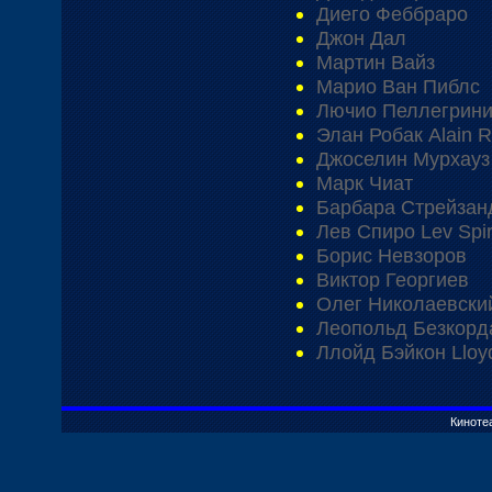
Диего Феббраро
Джон Дал
Мартин Вайз
Марио Ван Пиблс
Лючио Пеллегрин
Элан Робак Alain 
Джоселин Мурхауз
Марк Чиат
Барбара Стрейзан
Лев Спиро Lev Spi
Борис Невзоров
Виктор Георгиев
Олег Николаевски
Леопольд Безкорд
Ллойд Бэйкон Lloy
Киноте