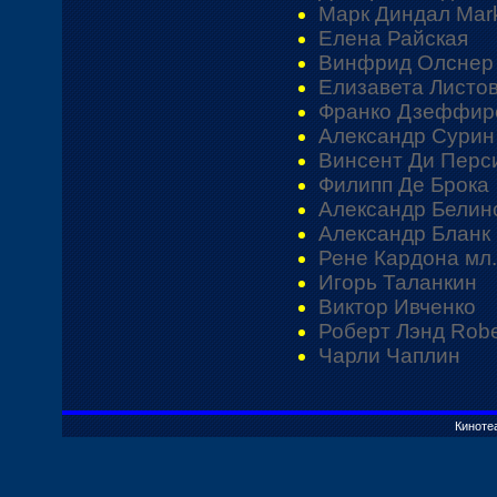
Марк Диндал Mark
Елена Райская
Винфрид Олснер W
Елизавета Листо
Франко Дзеффирелл
Александр Сурин
Винсент Ди Перс
Филипп Де Брока
Александр Белин
Александр Бланк
Рене Кардона мл.
Игорь Таланкин
Виктор Ивченко
Роберт Лэнд Robe
Чарли Чаплин
Киноте