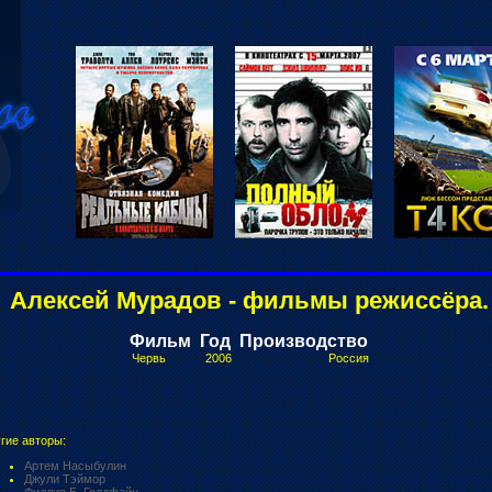
Алексей Мурадов - фильмы режиссёра.
Фильм
Год
Производство
Червь
2006
Россия
гие авторы:
Артем Насыбулин
Джули Тэймор
Филлип Б. Голдфайн