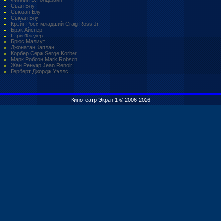
Сьан Блу
Сьюзан Блу
Сьюан Блу
Крэйг Росс-младший Craig Ross Jr.
Брэк Айснер
Гэри Фледер
Брюс Малмут
Джонатан Каплан
Корбер Серж Serge Korber
Марк Робсон Mark Robson
Жан Ренуар Jean Renoir
Герберт Джордж Уэллс
Кинотеатр Экран 1 © 2006-2026