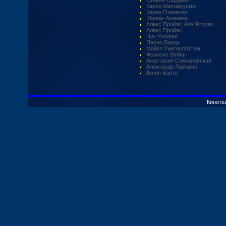
Карло Маззакурати
Карен Оганесян
Шинжи Арамаки
Алекс Пройяс Alex Proyas
Алекс Пройяс
Ник Уиллинг
Паоло Вирци
Майкл Уинтерботтом
Франсис Вебер
Анастасия Стихановская
Александр Ламакин
Агния Барто
Киноте