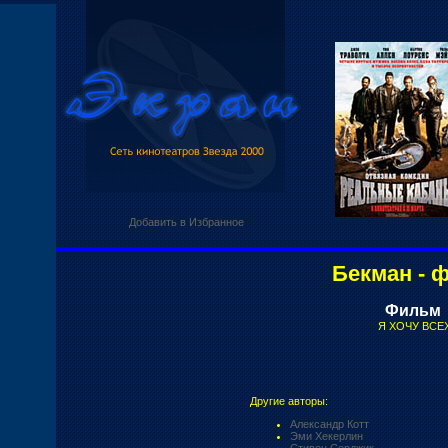
Добавить в Избранное
Бекман - 
Фильм
Я ХОЧУ ВСЕ
Другие авторы:
Александр Котт
Эми Хекерлин
Стивен Серджик