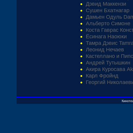
Дэвид Маккензи
Сушен Бхатнагар
Дамьен Одуль Dam
Альберто Симоне
Коста Гаврас Конс
Ёсинага Наоюки
Тамра Дэвис Tamra
Леонид Нечаев
Кастеллано и Пип
Андрей Тутышкин
Акира Куросава Ak
Карл Фройнд
Георгий Николаев
Киноте