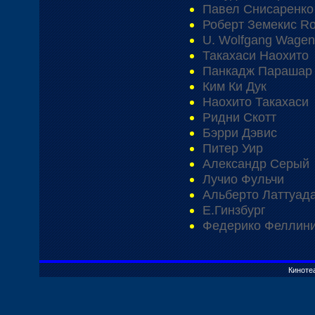
Павел Снисаренко
Роберт Земекис Ro
U. Wolfgang Wagen
Такахаси Наохито
Панкадж Парашар
Ким Ки Дук
Наохито Такахаси
Ридни Скотт
Бэрри Дэвис
Питер Уир
Александр Серый
Лучио Фульчи
Альберто Латтуада 
Е.Гинзбург
Федерико Феллини F
Киноте