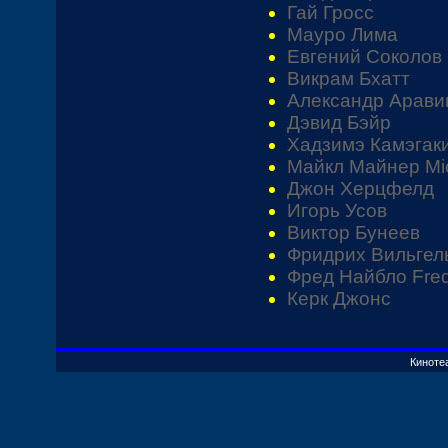
Гай Гросс
Мауро Лима
Евгений Соколов
Викрам Бхатт
Александр Арави
Дэвид Бэйр
Хадзимэ Камэгаки
Майкл Майнер Mic
Джон Херцфелд
Игорь Усов
Виктор Бунеев
Фридрих Вильгел
Фред Найбло Fred
Керк Джонс
Киноте