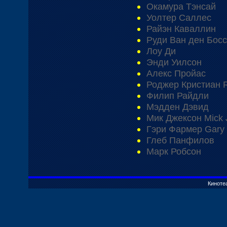
Окамура Тэнсай
Уолтер Саллес
Райэн Каваллин
Руди Ван ден Босс
Лоу Ди
Энди Уилсон
Алекс Пройас
Роджер Кристиан R
Филип Райдли
Мэдден Дэвид
Мик Джексон Mick 
Гэри Фармер Gary
Глеб Панфилов
Марк Робсон
Киноте